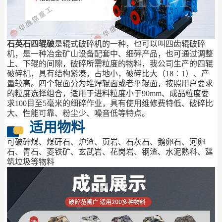
石英石四辊破
是辊式破碎机的一种，也可以叫四齿辊破碎
机，是一种冶金矿山设备配套中、细碎产品，也可通过调整
上、下辊的间隙，破碎所需粒度的物料，我公司生产的四辊
破碎机，具有结构紧凑，占地小，破碎比大（18︰1）、产
量较高。四个辊面分为堆焊辊面或者平辊面，按照用户要求
的粒度选择组合，适用于进料粒度小于90mm、成品粒度要
求100目至5毫米的细碎作业，具有使用维修费特低、破碎比
大、性能可靠、粉尘少、噪音低等特点。
适用物料
可破碎煤、煤矸石、炉渣、页岩、石灰石、鹅卵石、河卵
石、青石、菱铁矿、玄武岩、花岗岩、钢渣、水泥熟料、建
筑垃圾等物料