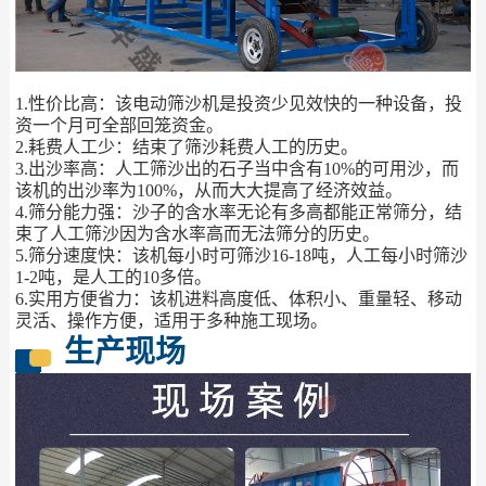
1.性价比高：该电动筛沙机是投资少见效快的一种设备，投
资一个月可全部回笼资金。
2.耗费人工少：结束了筛沙耗费人工的历史。
3.出沙率高：人工筛沙出的石子当中含有10%的可用沙，而
该机的出沙率为100%，从而大大提高了经济效益。
4.筛分能力强：沙子的含水率无论有多高都能正常筛分，结
束了人工筛沙因为含水率高而无法筛分的历史。
5.筛分速度快：该机每小时可筛沙16-18吨，人工每小时筛沙
1-2吨，是人工的10多倍。
6.实用方便省力：该机进料高度低、体积小、重量轻、移动
灵活、操作方便，适用于多种施工现场。
生产现场