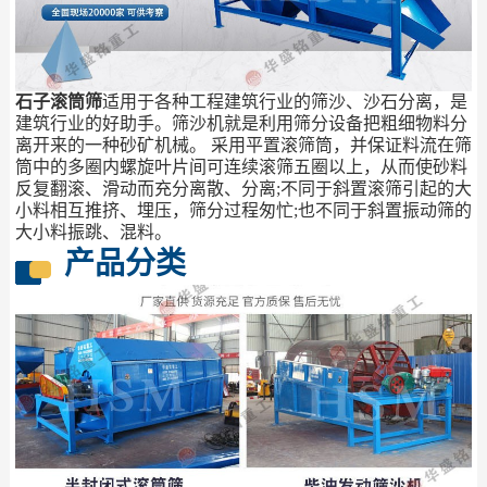
石子滚筒筛
适用于各种工程建筑行业的筛沙、沙石分离，是
建筑行业的好助手。筛沙机就是利用筛分设备把粗细物料分
离开来的一种砂矿机械。 采用平置滚筛筒，并保证料流在筛
筒中的多圈内螺旋叶片间可连续滚筛五圈以上，从而使砂料
反复翻滚、滑动而充分离散、分离;不同于斜置滚筛引起的大
小料相互推挤、埋压，筛分过程匆忙;也不同于斜置振动筛的
大小料振跳、混料。
产品分类