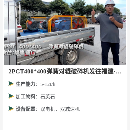
2PGT400*400弹簧对辊破碎机发往福建·厦门！
生产能力
：5-12t/h
加工物料
：石英石
设备配置
：双电机，双减速机