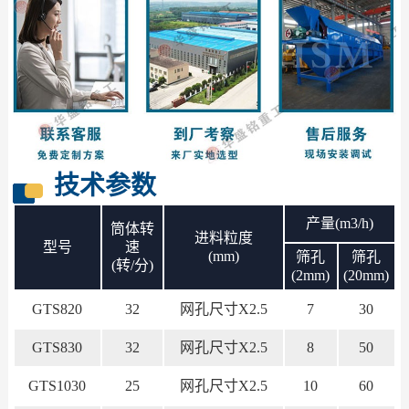
技术参数
产量(m3/h)
筒体转
进料粒度
型号
速
(mm)
筛孔
筛孔
(转/分)
(2mm)
(20mm)
GTS820
32
网孔尺寸X2.5
7
30
GTS830
32
网孔尺寸X2.5
8
50
GTS1030
25
网孔尺寸X2.5
10
60