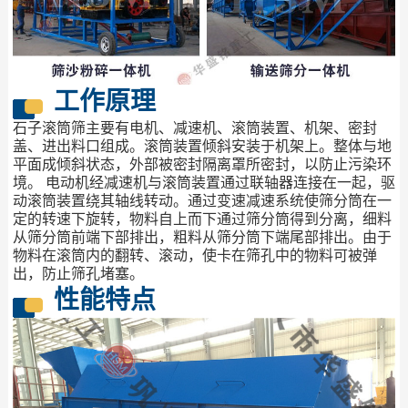
工作原理
石子滚筒筛主要有电机、减速机、滚筒装置、机架、密封
盖、进出料口组成。滚筒装置倾斜安装于机架上。整体与地
平面成倾斜状态，外部被密封隔离罩所密封，以防止污染环
境。 电动机经减速机与滚筒装置通过联轴器连接在一起，驱
动滚筒装置绕其轴线转动。通过变速减速系统使筛分筒在一
定的转速下旋转，物料自上而下通过筛分筒得到分离，细料
从筛分筒前端下部排出，粗料从筛分筒下端尾部排出。由于
物料在滚筒内的翻转、滚动，使卡在筛孔中的物料可被弹
出，防止筛孔堵塞。
性能特点