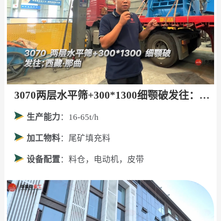
3070两层水平筛+300*1300细颚破发往：西藏·那曲！
生产能力
：16-65t/h
加工物料
：尾矿填充料
设备配置
：料仓，电动机，皮带