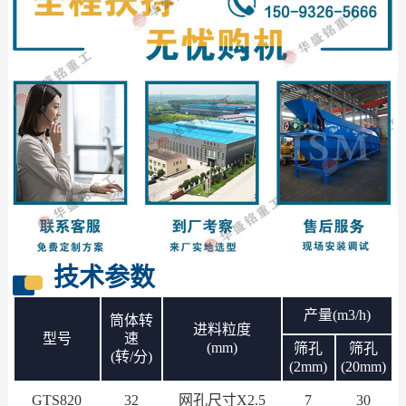
技术参数
产量(m3/h)
筒体转
进料粒度
型号
速
(mm)
筛孔
筛孔
(转/分)
(2mm)
(20mm)
GTS820
32
网孔尺寸X2.5
7
30