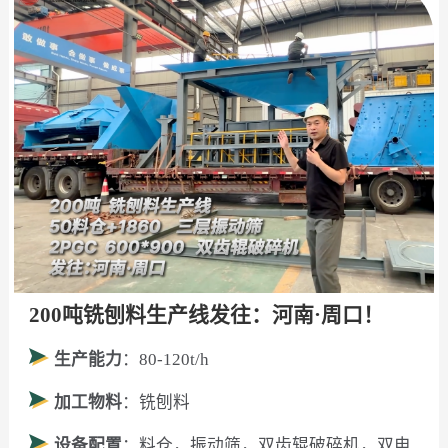
200吨铣刨料生产线发往：河南·周口！
生产能力
：80-120t/h
加工物料
：铣刨料
设备配置
：料仓，振动筛，双齿辊破碎机，双电