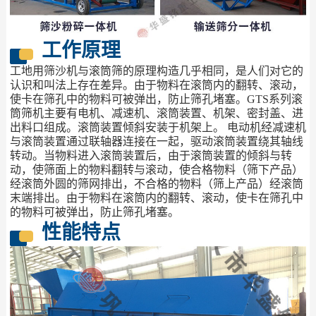
工作原理
工地用筛沙机与滚筒筛的原理构造几乎相同，是人们对它的
认识和叫法上存在差异。由于物料在滚筒内的翻转、滚动，
使卡在筛孔中的物料可被弹出，防止筛孔堵塞。GTS系列滚
筒筛机主要有电机、减速机、滚筒装置、机架、密封盖、进
出料口组成。滚筒装置倾斜安装于机架上。 电动机经减速机
与滚筒装置通过联轴器连接在一起，驱动滚筒装置绕其轴线
转动。当物料进入滚筒装置后，由于滚筒装置的倾斜与转
动，使筛面上的物料翻转与滚动，使合格物料（筛下产品）
经滚筒外圆的筛网排出，不合格的物料（筛上产品）经滚筒
末端排出。由于物料在滚筒内的翻转、滚动，使卡在筛孔中
的物料可被弹出，防止筛孔堵塞。
性能特点