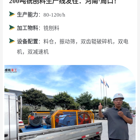
200吨铣刨料生产线发往：河南·周口！
生产能力
：80-120t/h
加工物料
：铣刨料
设备配置
：料仓，振动筛，双齿辊破碎机，双电
机，双减速机