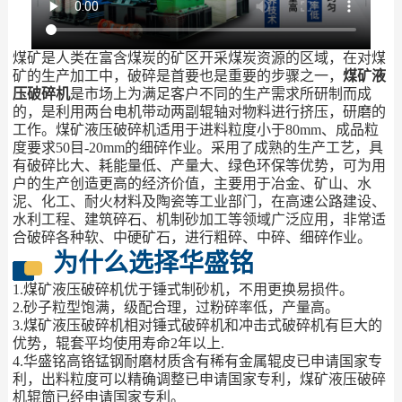
煤矿是人类在富含煤炭的矿区开采煤炭资源的区域，在对煤
矿的生产加工中，破碎是首要也是重要的步骤之一，
煤矿液
压破碎机
是市场上为满足客户不同的生产需求所研制而成
的，是利用两台电机带动两副辊轴对物料进行挤压，研磨的
工作。煤矿液压破碎机适用于进料粒度小于80mm、成品粒
度要求50目-20mm的细碎作业。采用了成熟的生产工艺，具
有破碎比大、耗能量低、产量大、绿色环保等优势，可为用
户的生产创造更高的经济价值，主要用于冶金、矿山、水
泥、化工、耐火材料及陶瓷等工业部门，在高速公路建设、
水利工程、建筑碎石、机制砂加工等领域广泛应用，非常适
合破碎各种软、中硬矿石，进行粗碎、中碎、细碎作业。
为什么选择华盛铭
1.煤矿液压破碎机优于锤式制砂机，不用更换易损件。
2.砂子粒型饱满，级配合理，过粉碎率低，产量高。
3.煤矿液压破碎机相对锤式破碎机和冲击式破碎机有巨大的
优势，辊套平均使用寿命2年以上.
4.华盛铭高铬锰钢耐磨材质含有稀有金属辊皮已申请国家专
利，出料粒度可以精确调整已申请国家专利，煤矿液压破碎
机辊筒已经申请国家专利。