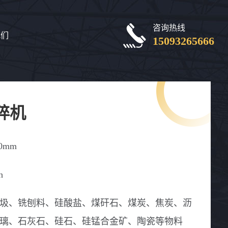
咨询热线
我们
15093265666
碎机
50mm
h
圾、铣刨料、硅酸盐、煤矸石、煤炭、焦炭、沥
璃、石灰石、硅石、硅锰合金矿、陶瓷等物料