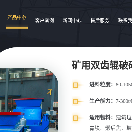
产品中心
客户案例
新闻中心
售后服务
联系
矿用双齿辊破
进料粒度：
80-10
生产能力：
7-300t/
适用物料：
建筑垃
青块、煅后焦、玻