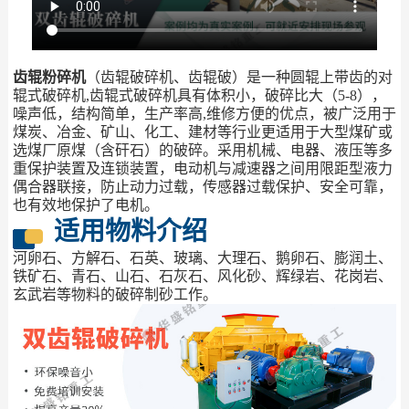
齿辊粉碎机
（齿辊破碎机、齿辊破）是一种圆辊上带齿的对
辊式破碎机,齿辊式破碎机具有体积小，破碎比大（5-8），
噪声低，结构简单，生产率高,维修方便的优点，被广泛用于
煤炭、冶金、矿山、化工、建材等行业更适用于大型煤矿或
选煤厂原煤（含矸石）的破碎。采用机械、电器、液压等多
重保护装置及连锁装置，电动机与减速器之间用限距型液力
偶合器联接，防止动力过载，传感器过载保护、安全可靠，
也有效地保护了电机。
适用物料介绍
河卵石、方解石、石英、玻璃、大理石、鹅卵石、膨润土、
铁矿石、青石、山石、石灰石、风化砂、辉绿岩、花岗岩、
玄武岩等物料的破碎制砂工作。