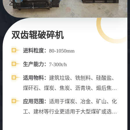
双齿辊破碎机
进料粒度：
80-1050mm
生产能力：
7-300t/h
适用物料：
建筑垃圾、铣刨料、硅酸盐、
煤矸石、煤炭、焦炭、沥青块、煅后焦、
玻璃、石灰石、硅石、硅锰合金矿、陶瓷
应用范围：
适用于煤炭、冶金、矿山、化
等物料
工、建材等行业更适用于大型煤矿或选煤
厂原煤（含矸石）的破碎