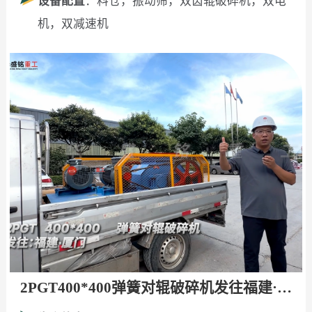
设备配置
：料仓，振动筛，双齿辊破碎机，双电
机，双减速机
2PGT400*400弹簧对辊破碎机发往福建·厦门！