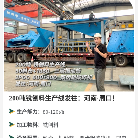
200吨铣刨料生产线发往：河南·周口！
生产能力
：80-120t/h
加工物料
：铣刨料