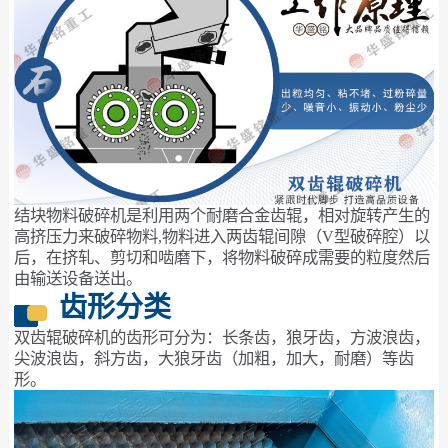
结块物料破碎机是利用两个耐磨合金齿辊，相对旋转产生的
高挤压力来破碎物料,物料进入两齿辊间隙（V型破碎腔）以
后，在挤轧、剪切和啮磨下，将物料破碎成需要的粒度然后
由输送设备送出。
齿形分类
双齿辊破碎机的齿形可分为：长条齿，狼牙齿，方波浪齿，
尖波浪齿，斜方齿，大狼牙齿（加粗，加大，耐磨）等齿
形。