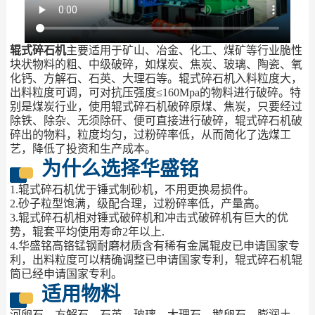
辊式碎石机
主要适用于矿山、冶金、化工、煤矿等行业脆性
块状物料的粗、中级破碎，如煤炭、焦炭、玻璃、陶瓷、氧
化钙、方解石、石英、大理石等。辊式碎石机入料粒度大，
出料粒度可调，可对抗压强度≤160Mpa的物料进行破碎。特
别是煤炭行业，使用辊式碎石机破碎原煤、焦炭，只要经过
除铁、除杂、无须除矸、便可直接进行破碎，辊式碎石机破
碎出的物料，粒度均匀，过粉碎率低，从而简化了选煤工
艺，降低了投资和生产成本。
为什么选择华盛铭
1.辊式碎石机优于锤式制砂机，不用更换易损件。
2.砂子粒型饱满，级配合理，过粉碎率低，产量高。
3.辊式碎石机相对锤式破碎机和冲击式破碎机有巨大的优
势，辊套平均使用寿命2年以上.
4.华盛铭高铬锰钢耐磨材质含有稀有金属辊皮已申请国家专
利，出料粒度可以精确调整已申请国家专利，辊式碎石机辊
筒已经申请国家专利。
适用物料
河卵石、方解石、石英、玻璃、大理石、鹅卵石、膨润土、