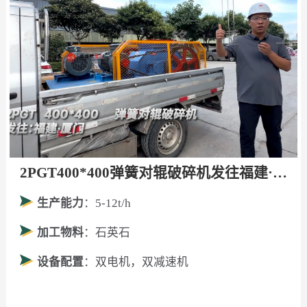
2PGT400*400弹簧对辊破碎机发往福建·厦门！
生产能力
：5-12t/h
加工物料
：石英石
设备配置
：双电机，双减速机