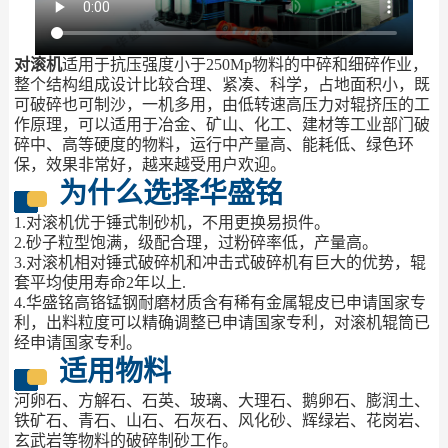
对滚机
适用于抗压强度小于250Mp物料的中碎和细碎作业，
整个结构组成设计比较合理、紧凑、科学，占地面积小，既
可破碎也可制沙，一机多用，由低转速高压力对辊挤压的工
作原理，可以适用于冶金、矿山、化工、建材等工业部门破
碎中、高等硬度的物料，运行中产量高、能耗低、绿色环
保，效果非常好，越来越受用户欢迎。
为什么选择华盛铭
1.对滚机优于锤式制砂机，不用更换易损件。
2.砂子粒型饱满，级配合理，过粉碎率低，产量高。
3.对滚机相对锤式破碎机和冲击式破碎机有巨大的优势，辊
套平均使用寿命2年以上.
4.华盛铭高铬锰钢耐磨材质含有稀有金属辊皮已申请国家专
利，出料粒度可以精确调整已申请国家专利，对滚机辊筒已
经申请国家专利。
适用物料
河卵石、方解石、石英、玻璃、大理石、鹅卵石、膨润土、
铁矿石、青石、山石、石灰石、风化砂、辉绿岩、花岗岩、
玄武岩等物料的破碎制砂工作。