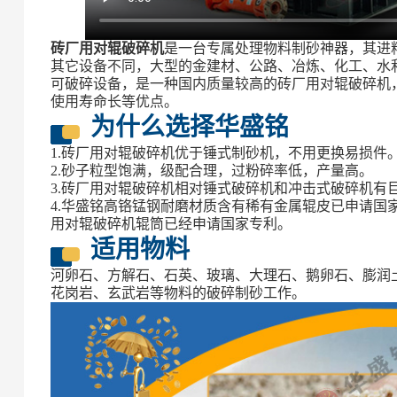
砖厂用对辊破碎机
是一台专属处理物料制砂神器，其进料粒度
其它设备不同，大型的金建材、公路、冶炼、化工、水
可破碎设备，是一种国内质量较高的砖厂用对辊破碎机
使用寿命长等优点。
为什么选择华盛铭
1.砖厂用对辊破碎机优于锤式制砂机，不用更换易损件
2.砂子粒型饱满，级配合理，过粉碎率低，产量高。
3.砖厂用对辊破碎机相对锤式破碎机和冲击式破碎机有
4.华盛铭高铬锰钢耐磨材质含有稀有金属辊皮已申请国
用对辊破碎机辊筒已经申请国家专利。
适用物料
河卵石、方解石、石英、玻璃、大理石、鹅卵石、膨润
花岗岩、玄武岩等物料的破碎制砂工作。