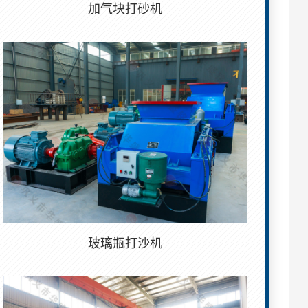
加气块打砂机
玻璃瓶打沙机