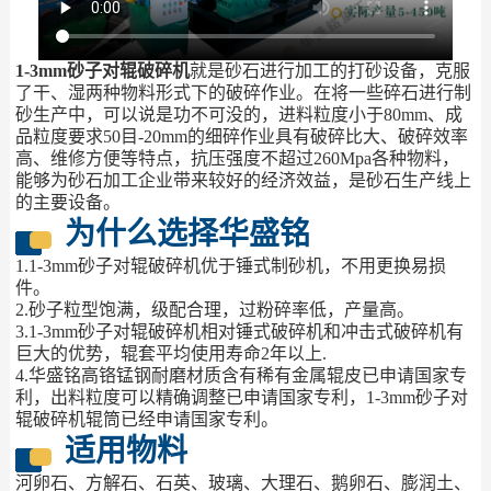
1-3mm砂子对辊破碎机
就是砂石进行加工的打砂设备，克服
了干、湿两种物料形式下的破碎作业。在将一些碎石进行制
砂生产中，可以说是功不可没的，进料粒度小于80mm、成
品粒度要求50目-20mm的细碎作业具有破碎比大、破碎效率
高、维修方便等特点，抗压强度不超过260Mpa各种物料，
能够为砂石加工企业带来较好的经济效益，是砂石生产线上
的主要设备。
为什么选择华盛铭
1.1-3mm砂子对辊破碎机优于锤式制砂机，不用更换易损
件。
2.砂子粒型饱满，级配合理，过粉碎率低，产量高。
3.1-3mm砂子对辊破碎机相对锤式破碎机和冲击式破碎机有
巨大的优势，辊套平均使用寿命2年以上.
4.华盛铭高铬锰钢耐磨材质含有稀有金属辊皮已申请国家专
利，出料粒度可以精确调整已申请国家专利，1-3mm砂子对
辊破碎机辊筒已经申请国家专利。
适用物料
河卵石、方解石、石英、玻璃、大理石、鹅卵石、膨润土、