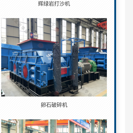
辉绿岩打沙机
卵石破碎机