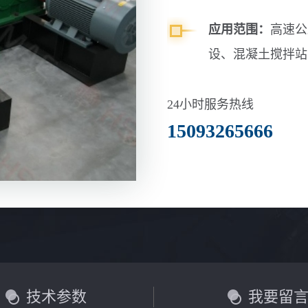
玄武岩、碳化硅、
应用范围：
高速公
设、混凝土搅拌站
24小时服务热线
15093265666
技术参数
我要留